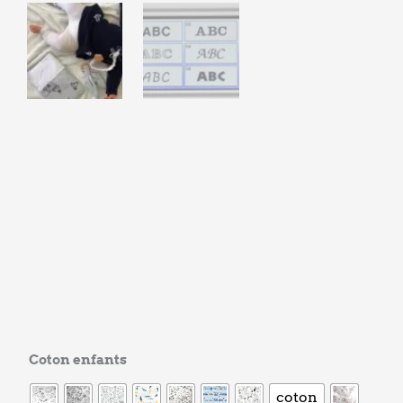
quantité
Coton enfants
de
coton
Noe