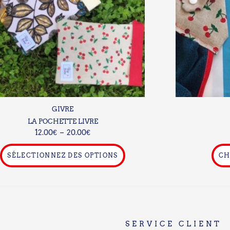
Les
options
peuvent
être
choisies
sur
la
page
du
GIVRE
produit
LA POCHETTE LIVRE
12.00
€
–
20.00
€
SÉLECTIONNEZ DES OPTIONS
CH
SERVICE CLIENT