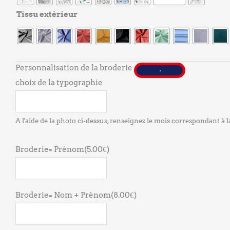
le
Tissu extérieur
carnet
de
sante
Personnalisation de la broderie
choix de la typographie
A l'aide de la photo ci-dessus, renseignez le mois correspondant à la
Broderie= Prénom
(
5.00
€
)
Broderie= Nom + Prénom
(
8.00
€
)