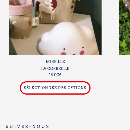
Les
options
peuvent
être
choisies
sur
la
page
du
MIREILLE
produit
LA CORBEILLE
15.00
€
SÉLECTIONNEZ DES OPTIONS
SUIVEZ-NOUS