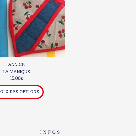
Les
options
peuvent
être
choisies
sur
la
page
du
ANNICK
produit
LA MANIQUE
15.00
€
OIX DES OPTIONS
INFOS