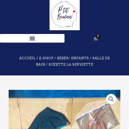
Aller
au
contenu
0
Panier
ACCUEIL
/
E-SHOP
/
BÉBÉS/ ENFANTS
/
SALLE DE
BAIN
/ SUZETTE LA SERVIETTE