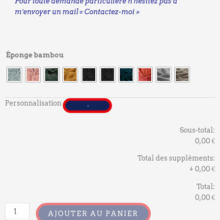
Pour toute demande particulière n’hésitez pas à
m’envoyer un mail « Contactez-moi »
quantité
Éponge bambou
de
Suzette
la
serviette
Personnalisation
Sous-total:
0,00 €
Total des suppléments:
+
0,00 €
Total:
0,00 €
AJOUTER AU PANIER