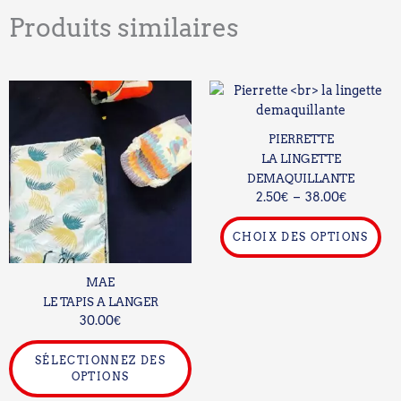
Produits similaires
Plage
Ce
Ce
de
produit
pro
prix :
a
a
2.50€
PIERRETTE
plusieurs
plu
à
LA LINGETTE
variations.
38.00€
var
DEMAQUILLANTE
Les
Le
2.50
€
–
38.00
€
options
opt
peuvent
pe
CHOIX DES OPTIONS
être
êtr
choisies
cho
MAE
sur
sur
LE TAPIS A LANGER
la
la
30.00
€
page
pa
du
du
SÉLECTIONNEZ DES
produit
pro
OPTIONS