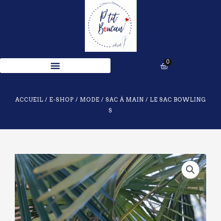
Aller
au
contenu
0
Panier
ACCUEIL
/
E-SHOP
/
MODE
/
SAC À MAIN
/ LE SAC BOWLING
S