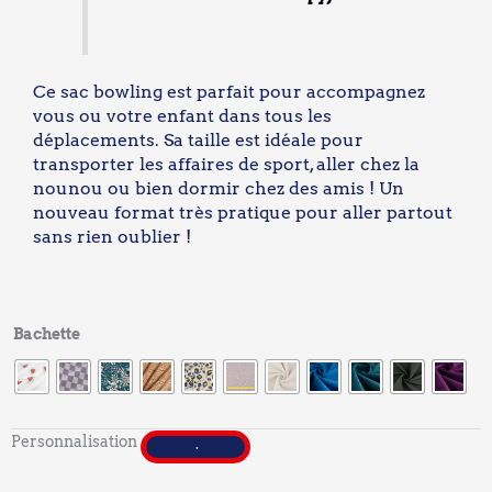
Ce sac bowling est parfait pour accompagnez
vous ou votre enfant dans tous les
déplacements. Sa taille est idéale pour
transporter les affaires de sport, aller chez la
nounou ou bien dormir chez des amis ! Un
nouveau format très pratique pour aller partout
sans rien oublier !
quantité
Bachette
de
Le
sac
bowling
Personnalisation
S