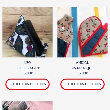
Ce
Ce
produit
pro
a
a
plusieurs
plu
variations.
var
Les
Le
options
opt
peuvent
pe
être
êtr
choisies
cho
LEO
ANNICK
sur
sur
LE BERLINGOT
LA MANIQUE
la
la
18.00
€
15.00
€
page
pa
du
du
CHOIX DES OPTIONS
CHOIX DES OPTIONS
produit
pro
Plage
Ce
de
produit