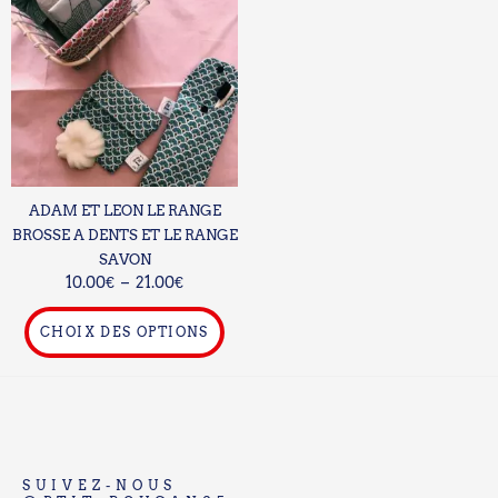
prix :
a
10.00€
plusieurs
à
21.00€
variations.
Les
options
peuvent
être
choisies
ADAM ET LEON LE RANGE
sur
BROSSE A DENTS ET LE RANGE
la
SAVON
page
10.00
€
–
21.00
€
du
produit
CHOIX DES OPTIONS
SUIVEZ-NOUS